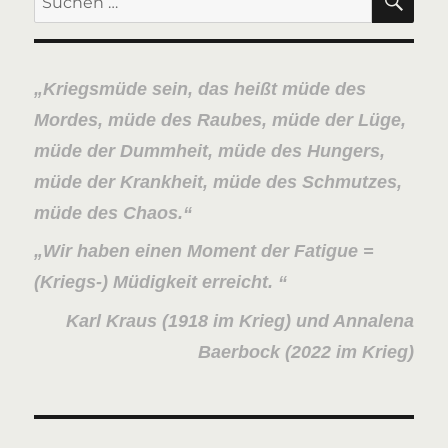
E
nach:
Kriegsmüde sein, das heißt müde des
Mordes, müde des Raubes, müde der Lüge,
müde der Dummheit, müde des Hungers,
müde der Krankheit, müde des Schmutzes,
müde des Chaos.
Wir haben einen Moment der Fatigue =
(Kriegs-) Müdigkeit erreicht.
Karl Kraus (1918 im Krieg) und Annalena
Baerbock (2022 im Krieg)