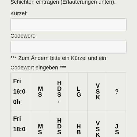
Schichten eintragen (Erläuterungen unten):
Kürzel:
Codewort:
*** Zum Ändern bitte ein Kürzel und ein
Codewort eingeben ***
Fri
H
V
M
D
L
S
?
16:0
S
S
G
K
.
0h
Fri
H
V
M
D
H
J
S
18:0
S
S
B
S
K