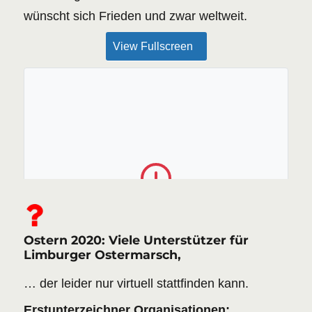
wünscht sich Frieden und zwar weltweit.
View Fullscreen
The PDF file could not be found or the server
returned an error.
Ostern 2020: Viele Unterstützer für
RETRY
Limburger Ostermarsch,
… der leider nur virtuell stattfinden kann.
Erstunterzeichner Organisationen: