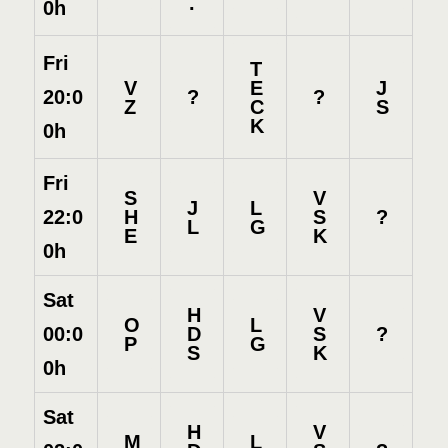
.
0h
Fri
T
V
E
J
?
?
20:0
Z
C
S
K
0h
Fri
S
V
J
L
H
S
?
22:0
L
G
E
K
0h
Sat
H
V
O
L
D
S
?
00:0
P
G
S
K
0h
Sat
H
V
M
L