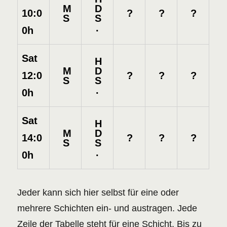
M
D
?
?
?
10:0
S
S
.
0h
Sat
H
M
D
?
?
?
12:0
S
S
.
0h
Sat
H
M
D
?
?
?
14:0
S
S
.
0h
Jeder kann sich hier selbst für eine oder
mehrere Schichten ein- und austragen. Jede
Zeile der Tabelle steht für eine Schicht. Bis zu