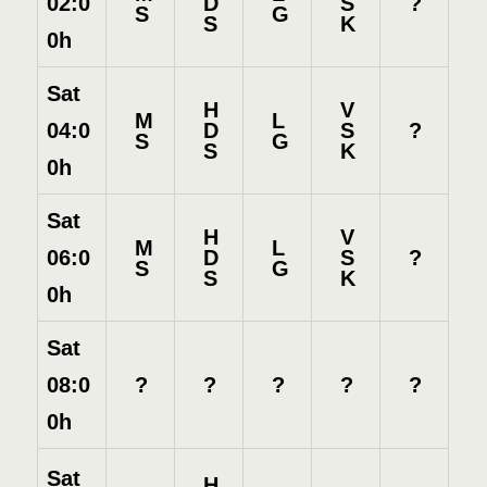
D
S
?
02:0
S
G
S
K
0h
Sat
H
V
M
L
D
S
?
04:0
S
G
S
K
0h
Sat
H
V
M
L
D
S
?
06:0
S
G
S
K
0h
Sat
?
?
?
?
?
08:0
0h
Sat
H