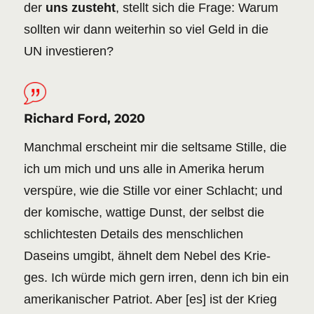
der
uns zusteht
, stellt sich die Frage: Warum
sollten wir dann weiterhin so viel Geld in die
UN investieren?
Richard Ford, 2020
Manch­mal erscheint mir die selt­sa­me Stille, die
ich um mich und uns alle in Ameri­ka herum
verspü­re, wie die Stille vor einer Schlacht; und
der komi­sche, watti­ge Dunst, der selbst die
schlich­tes­ten Details des mensch­li­chen
Daseins umgibt, ähnelt dem Nebel des Krie­
ges. Ich würde mich gern irren, denn ich bin ein
ameri­ka­ni­scher Patri­ot. Aber [es] ist der Krieg