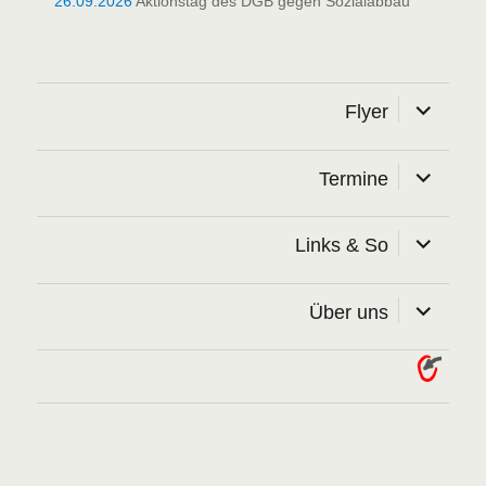
26.09.2026
Aktionstag des DGB gegen Sozialabbau
Unterme
Flyer
öffnen
Unterme
Termine
öffnen
Unterme
Links & So
öffnen
Unterme
Über uns
öffnen