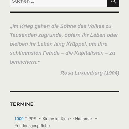
nach:
Im Krieg gehen die Söhne des Volkes zu
Tausenden zugrunde, opfern ihr Leben oder
bleiben ihr Leben lang Krüppel, um ihre
schlimmsten Feinde – die Kapitalisten – zu
bereichern.
Rosa Luxemburg (1904)
TERMINE
1000
TIPPS ⋯ Kirche im Kino ⋯ Hadamar ⋯
Friedensgespräche