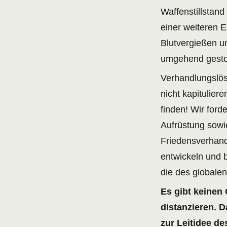
Waffenstillstan
einer weiteren E
Blutvergießen u
umgehend gesto
Verhandlungslös
nicht kapitulier
finden! Wir for
Aufrüstung sowie
Friedensverhand
entwickeln und 
die des globale
Es gibt keinen
distanzieren. D
zur Leitidee d