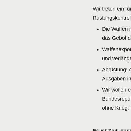
Wir treten ein f
Rüstungskontrol
Die Waffen 
das Gebot d
Waffenexport
und verlänge
Abrüstung! A
Ausgaben in
Wir wollen e
Bundesrepub
ohne Krieg,
Es ist Zeit, da