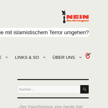
e mit islamistischem Terror umgehen?
E
LINKS & SO
ÜBER UNS
SUCHEN
Suchen
nach:
Der Faschismus von heute hat