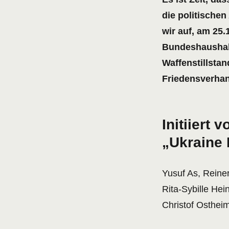
die politische
wir auf, am 25
Bundeshaushal
Waffenstillsta
Friedensverhan
Initiiert 
„Ukraine I
Yusuf As, Reine
Rita-Sybille Hei
Christof Osthei