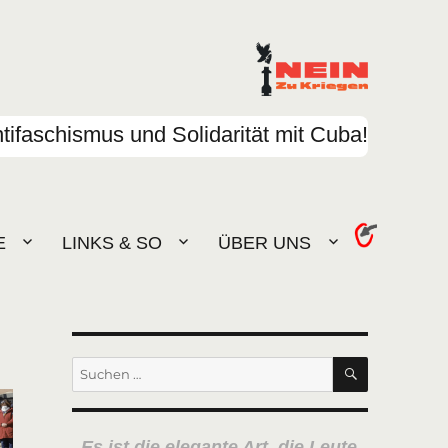
tifaschismus und Solidarität mit Cuba!
E
LINKS & SO
ÜBER UNS
SUCHEN
Suchen
nach:
Es ist die elegante Art, die Leute