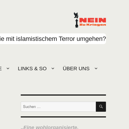
e mit islamistischem Terror umgehen?
E
LINKS & SO
ÜBER UNS
SUCHEN
Suchen
nach:
Eine wohlorganisierte,