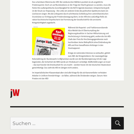
SU
Suchen
nach: