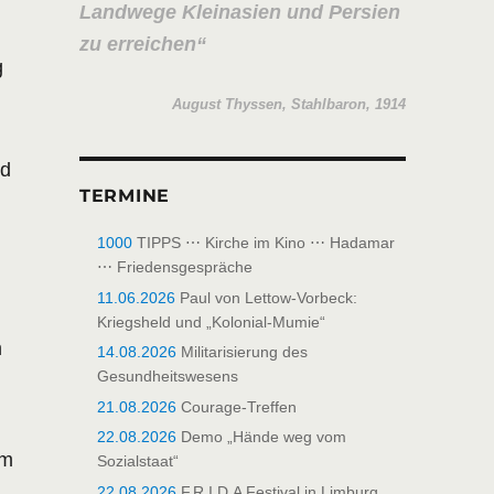
Landwege Kleinasien und Persien
zu erreichen
g
August Thyssen, Stahlbaron, 1914
nd
TERMINE
1000
TIPPS ⋯ Kirche im Kino ⋯ Hadamar
⋯ Friedensgespräche
11.06.2026
Paul von Lettow-Vorbeck:
Kriegsheld und „Kolonial-Mumie“
m
14.08.2026
Militarisierung des
Gesundheitswesens
21.08.2026
Courage-Treffen
22.08.2026
Demo „Hände weg vom
om
Sozialstaat“
22.08.2026
F.R.I.D.A Festival in Limburg