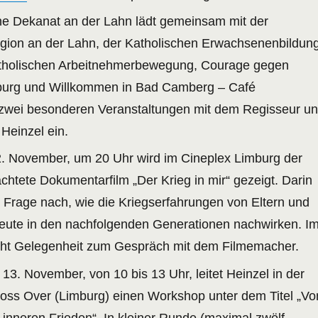
e Dekanat an der Lahn lädt gemeinsam mit der
gion an der Lahn, der Katholischen Erwachsenenbildun
atholischen Arbeitnehmerbewegung, Courage gegen
mburg und Willkommen in Bad Camberg – Café
u zwei besonderen Veranstaltungen mit dem Regisseur u
 Heinzel ein.
. November, um 20 Uhr wird im Cineplex Limburg der
achtete Dokumentarfilm „Der Krieg in mir“ gezeigt. Darin
r Frage nach, wie die Kriegserfahrungen von Eltern und
heute in den nachfolgenden Generationen nachwirken. I
eht Gelegenheit zum Gespräch mit dem Filmemacher.
3. November, von 10 bis 13 Uhr, leitet Heinzel in der
oss Over (Limburg) einen Workshop unter dem Titel „V
 inneren Frieden“. In kleiner Runde (maximal zwölf