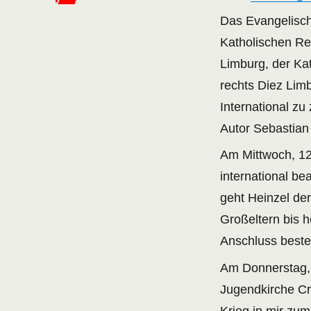
Das Evangelisch
Katholischen Re
Limburg, der K
rechts Diez Li
International z
Autor Sebastian
Am Mittwoch, 12
international be
geht Heinzel de
Großeltern bis 
Anschluss best
Am Donnerstag, 1
Jugendkirche Cr
Krieg in mir zum