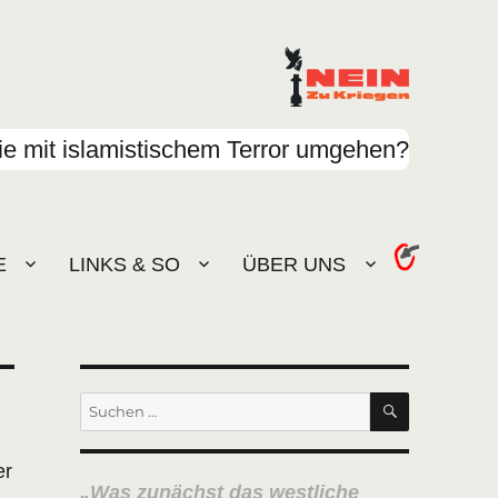
e mit islamistischem Terror umgehen?
E
LINKS & SO
ÜBER UNS
SUCHEN
Suchen
nach:
er
Was zunächst das westliche