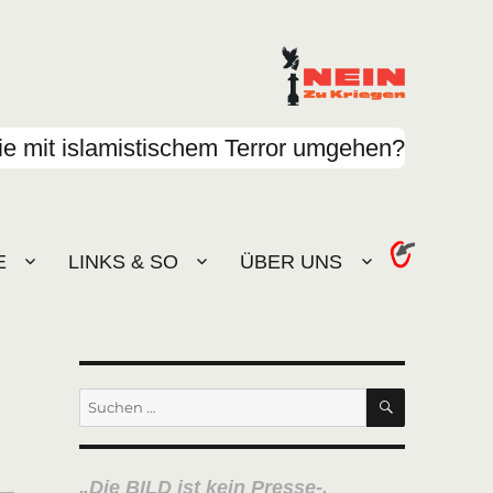
e mit islamistischem Terror umgehen?
E
LINKS & SO
ÜBER UNS
SUCHEN
Suchen
nach:
Die BILD ist kein Presse-,