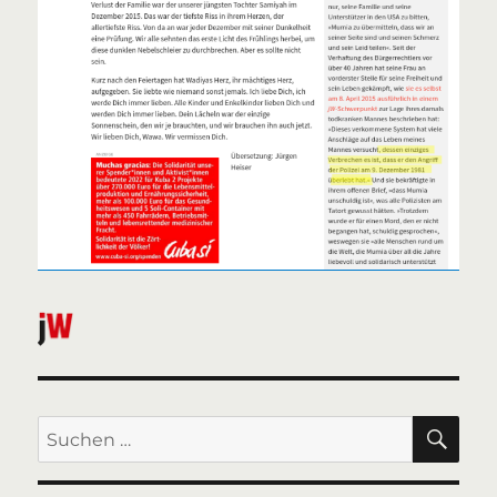
SU
Suchen
nach: