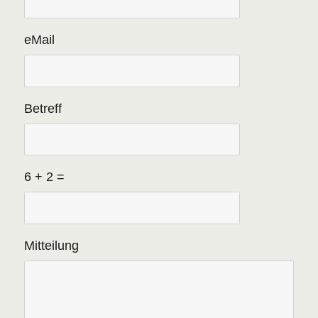
eMail
Betreff
6 + 2 =
Please
Please
Mitteilung
ignore
ignore
this
this
field
field