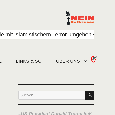
e mit islamistischem Terror umgehen?
E
LINKS & SO
ÜBER UNS
SUCHEN
Suchen
nach:
US-Präsident Donald Trump ließ