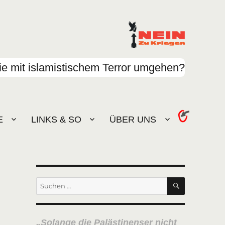
e mit islamistischem Terror umgehen?
E
LINKS & SO
ÜBER UNS
SUCHEN
Suchen
nach:
Solange die Palästinenser nicht