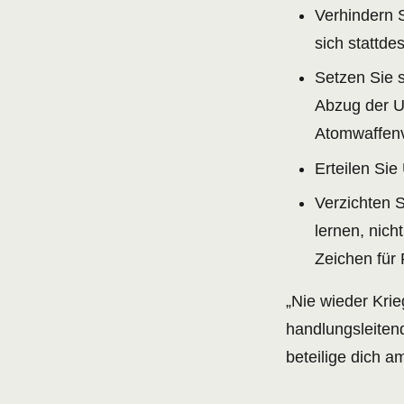
Verhindern S
sich stattde
Setzen Sie s
Abzug der U
Atomwaffenv
Erteilen Si
Verzichten S
lernen, nich
Zeichen für
„Nie wieder Krie
handlungsleiten
beteilige dich 