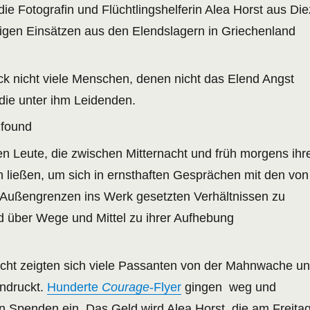
 die Fotografin und Flüchtlingshelferin Alea Horst aus Die
ltigen Einsätzen aus den Elendslagern in Griechenland
ck nicht viele Menschen, denen nicht das Elend Angst
die unter ihm Leidenden.
 found
en Leute, die zwischen Mitternacht und früh morgens ihr
n ließen, um sich in ernsthaften Gesprächen mit den von
 Außengrenzen ins Werk gesetzten Verhältnissen zu
d über Wege und Mittel zu ihrer Aufhebung
icht zeigten sich viele Passanten von der Mahnwache u
indruckt.
Hunderte
Courage
-Flyer
gingen weg und
n Spenden ein. Das Geld wird Alea Horst, die am Freita