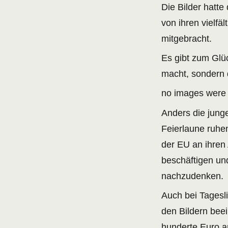
Die Bilder hatte
von ihren vielfä
mitgebracht.
Es gibt zum Glü
macht, sondern 
no images were
Anders die jung
Feierlaune ruhe
der EU an ihren
beschäftigen un
nachzudenken.
Auch bei Tagesl
den Bildern bee
hunderte Euro a