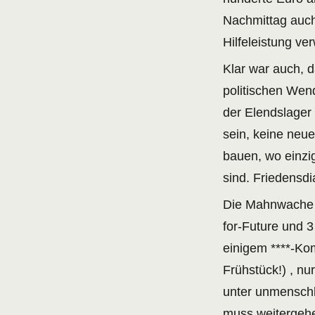
Nachmittag auch
Hilfeleistung ve
Klar war auch, d
politischen Wen
der Elendslager
sein, keine neu
bauen, wo einzi
sind. Friedensd
Die Mahnwache 
for-Future und 3
einigem ****-Kom
Frühstück!) , nu
unter unmenschl
muss weitergeh