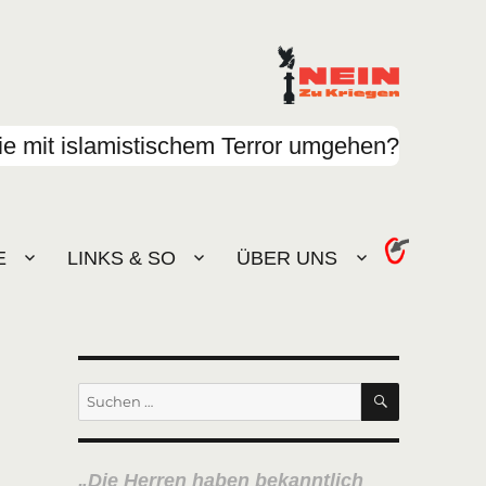
e mit islamistischem Terror umgehen?
E
LINKS & SO
ÜBER UNS
SUCHEN
Suchen
nach:
Die Herren haben bekanntlich