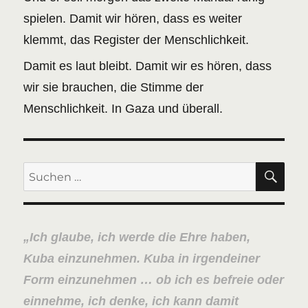
spielen. Damit wir hören, dass es weiter
klemmt, das Register der Menschlichkeit.
Damit es laut bleibt. Damit wir es hören, dass
wir sie brauchen, die Stimme der
Menschlichkeit. In Gaza und überall.
SU
Suchen
nach:
Ich glaube, ich werde die Ehre haben,
Kuba einzunehmen. Kuba in irgendeiner
Form einzunehmen … ob ich es befreie oder
einnehme, ich denke, ich kann damit