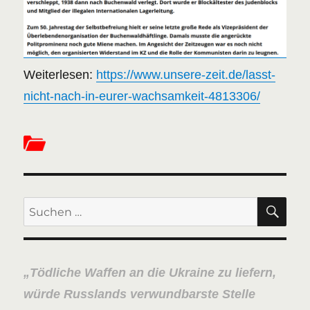
Weiterlesen:
https://www.unsere-zeit.de/lasst-
nicht-nach-in-eurer-wachsamkeit-4813306/
SU
Suchen
nach:
Tödliche Waffen an die Ukraine zu liefern,
würde Russlands verwundbarste Stelle