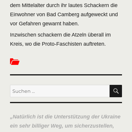
dem Mittelalter durch ihr lautes Schackern die
Einwohner von Bad Camberg aufgeweckt und
vor Gefahren gewarnt haben.
Inzwischen schackern die Atzeln überall im
Kreis, wo die Proto-Faschisten auftreten.
SU
Suchen
nach:
Natürlich ist die Unterstützung der Ukraine
ein sehr billiger Weg, um sicherzustellen,