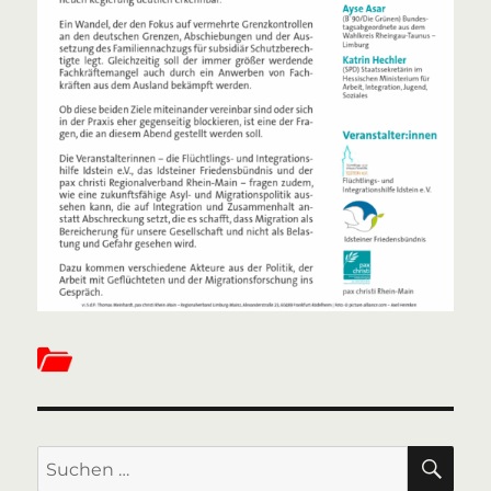
SU
Suchen