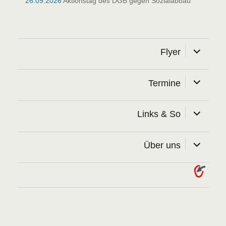
26.09.2026
Aktionstag des DGB gegen Sozialabbau
Unterme
Flyer
öffnen
Unterme
Termine
öffnen
Unterme
Links & So
öffnen
Unterme
Über uns
öffnen