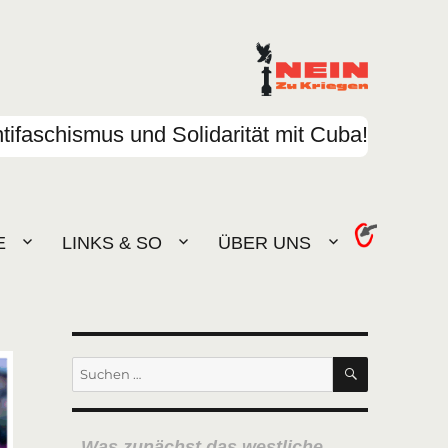
tifaschismus und Solidarität mit Cuba!
E
LINKS & SO
ÜBER UNS
SUCHEN
Suchen
nach:
Was zunächst das westliche