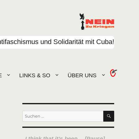
tifaschismus und Solidarität mit Cuba!
E
LINKS & SO
ÜBER UNS
SUCHEN
Suchen
nach:
I think that it’s been …[Pause]…