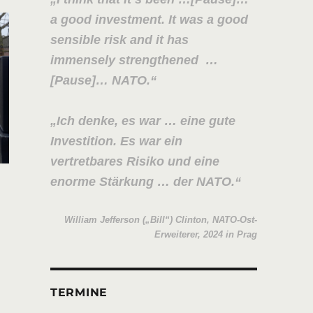
a good investment. It was a good
sensible risk and it has
immensely strengthened …
[Pause]… NATO.
Ich denke, es war … eine gute
Investition. Es war ein
vertretbares Risiko und eine
enorme Stärkung … der NATO.
William Jefferson („Bill“) Clinton, NATO-Ost-
Erweiterer, 2024 in Prag
TERMINE