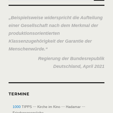
nach:
Beispielsweise widerspricht die Aufteilung
einer Gesellschaft nach dem Merkmal der
produktionsorientierten
Klassenzugehörigkeit der Garantie der
Menschenwürde.
Regierung der Bundesrepublik
Deutschland, April 2021
TERMINE
1000
TIPPS ⋯ Kirche im Kino ⋯ Hadamar ⋯
Friedensgespräche